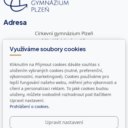
Adresa
Církevní gymnázium Plzeň
Mikulášské nám. 15
326 00 Plzeň
Využíváme soubory cookies
Kontakty
Kliknutím na Přijmout cookies dáváte souhlas s
uložením vybraných cookies (nutné, preferenční,
Telefon:
+420
377 248 816
výkonnostní, marketingové). Cookies používáme pro
E-mail:
info@cg-plzen.cz
lepší fungování našeho webu, měření jeho výkonnosti a
Datová schránka:
i38mcgd
cílení a personalizaci reklam. To jaké cookies budou
uloženy, můžete svobodně rozhodnout pod tlačítkem
Úřední hodiny
Upravit nastavení.
Prohlášení o cookies.
Pondělí - Pátek:
8:00 - 12:00, 12:30 - 14:30
Upravit nastavení