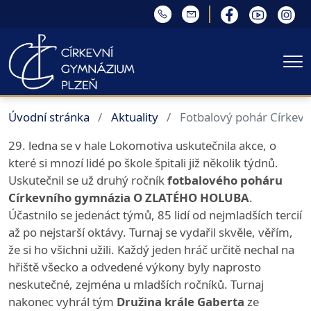
Me
Úvodní stránka
Aktuality
Fotbalový pohár Církev
29. ledna se v hale Lokomotiva uskutečnila akce, o
které si mnozí lidé po škole špitali již několik týdnů.
Uskutečnil se už druhý ročník
fotbalového poháru
Církevního gymnázia O ZLATÉHO HOLUBA
.
Účastnilo se jedenáct týmů, 85 lidí od nejmladších tercií
až po nejstarší oktávy. Turnaj se vydařil skvěle, věřím,
že si ho všichni užili. Každý jeden hráč určitě nechal na
hřiště všecko a odvedené výkony byly naprosto
neskutečné, zejména u mladších ročníků. Turnaj
nakonec vyhrál tým
Družina krále Gaberta
ze