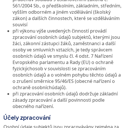
561/2004 Sb., o předškolním, základním, středním,
vyšším odborném a jiném vzdělávání (školský
zákon) a dalších činnostech, které se vzděláváním
souvisí
při výkonu výše uvedených činností provádí
zpracování osobních údajů subjektů, kterými jsou
žáci, zákonní zástupci žáků, zaměstnanci a další
osoby ve smluvních vztazích, je tedy správcem
osobních údajů ve smyslu čl. 4 odst. 7 Nařízení
Evropského parlamentu a Rady (EU) o ochraně
fyzickýchosob v souvislosti se zpracováním
osobních údajů a o volném pohybu těchto údajů a
o zrušení směrnice 95/46/ES (obecné nařízení o
ochraně osobníchúdajů).
při zpracování osobních údajů dodržuje základní
zásady zpracování a další povinnosti podle
obecného nařízení.
Účely zpracování
Osobní údaje subjektů jsou zpracovávány zejména za