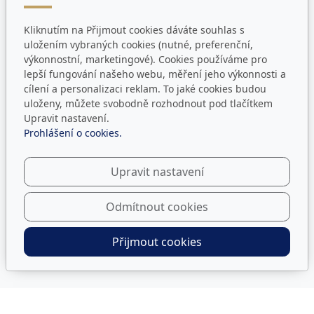
Kontakty
Kliknutím na Přijmout cookies dáváte souhlas s
uložením vybraných cookies (nutné, preferenční,
Telefon:
+420
377 248 816
výkonnostní, marketingové). Cookies používáme pro
E-mail:
info@cg-plzen.cz
lepší fungování našeho webu, měření jeho výkonnosti a
Datová schránka:
i38mcgd
cílení a personalizaci reklam. To jaké cookies budou
uloženy, můžete svobodně rozhodnout pod tlačítkem
Úřední hodiny
Upravit nastavení.
Prohlášení o cookies.
Pondělí - Pátek:
8:00 - 12:00, 12:30 - 14:30
Upravit nastavení
Jsme i na sítích
Odmítnout cookies
Přijmout cookies