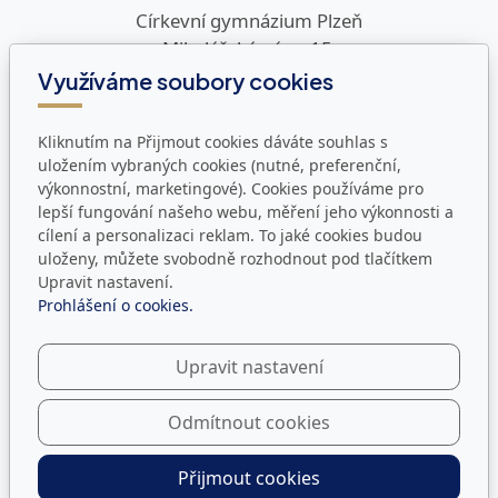
Církevní gymnázium Plzeň
Mikulášské nám. 15
326 00 Plzeň
Využíváme soubory cookies
Kontakty
Kliknutím na Přijmout cookies dáváte souhlas s
uložením vybraných cookies (nutné, preferenční,
Telefon:
+420
377 248 816
výkonnostní, marketingové). Cookies používáme pro
E-mail:
info@cg-plzen.cz
lepší fungování našeho webu, měření jeho výkonnosti a
Datová schránka:
i38mcgd
cílení a personalizaci reklam. To jaké cookies budou
uloženy, můžete svobodně rozhodnout pod tlačítkem
Úřední hodiny
Upravit nastavení.
Prohlášení o cookies.
Pondělí - Pátek:
8:00 - 12:00, 12:30 - 14:30
Upravit nastavení
Jsme i na sítích
Odmítnout cookies
Přijmout cookies