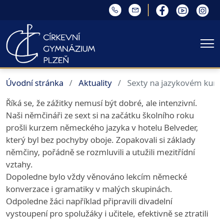
Me
Úvodní stránka
Aktuality
Sexty na jazykovém kur
Říká se, že zážitky nemusí být dobré, ale intenzivní.
Naši němčináři ze sext si na začátku školního roku
prošli kurzem německého jazyka v hotelu Belveder,
který byl bez pochyby oboje. Zopakovali si základy
němčiny, pořádně se rozmluvili a utužili mezitřídní
vztahy.
Dopoledne bylo vždy věnováno lekcím německé
konverzace i gramatiky v malých skupinách.
Odpoledne žáci například připravili divadelní
vystoupení pro spolužáky i učitele, efektivně se ztratili