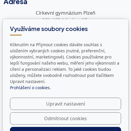
Adresa
Církevní gymnázium Plzeň
Mikulášské nám. 15
326 00 Plzeň
Využíváme soubory cookies
Kontakty
Kliknutím na Přijmout cookies dáváte souhlas s
uložením vybraných cookies (nutné, preferenční,
Telefon:
+420
377 248 816
výkonnostní, marketingové). Cookies používáme pro
E-mail:
info@cg-plzen.cz
lepší fungování našeho webu, měření jeho výkonnosti a
Datová schránka:
i38mcgd
cílení a personalizaci reklam. To jaké cookies budou
uloženy, můžete svobodně rozhodnout pod tlačítkem
Úřední hodiny
Upravit nastavení.
Prohlášení o cookies.
Pondělí - Pátek:
8:00 - 12:00, 12:30 - 14:30
Upravit nastavení
Jsme i na sítích
Odmítnout cookies